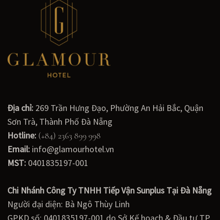
Địa chỉ:
269 Trần Hưng Đạo, Phường An Hải Bắc, Quận
Sơn Trà, Thành Phố Đà Nẵng
Hotline:
(+84) 2363 899 998
Email:
info@glamourhotel.vn
MST:
0401835197-001
Chi Nhánh Công Ty TNHH Tiếp Vận Sunplus Tại Đà Nẵng
Người đại diện: Bà Ngô Thùy Linh
GPKD số: 0401835197-001 do Sở Kế hoạch & Đầu tư TP.