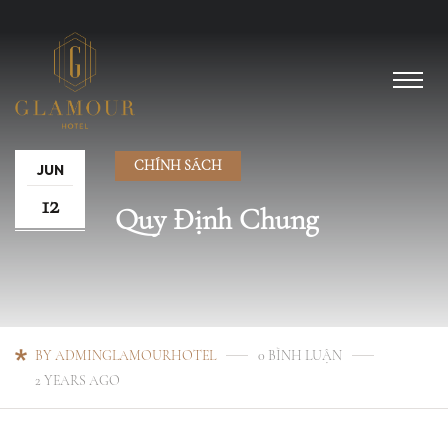
CHÍNH SÁCH
JUN
12
Quy Định Chung
BY ADMINGLAMOURHOTEL
0 BÌNH LUẬN
2 YEARS AGO