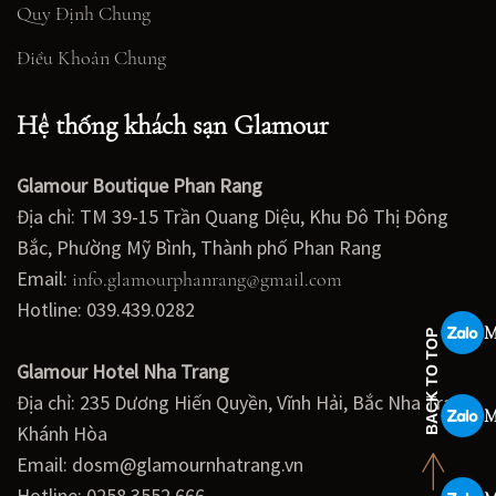
Quy Định Chung
Điều Khoản Chung
Hệ thống khách sạn Glamour
Glamour Boutique Phan Rang
Địa chỉ: TM 39-15 Trần Quang Diệu, Khu Đô Thị Đông
Bắc, Phường Mỹ Bình, Thành phố Phan Rang
Email:
info.glamourphanrang@gmail.com
Hotline: 039.439.0282
M
BACK TO TOP
Glamour Hotel Nha Trang
Địa chỉ: 235 Dương Hiến Quyền, Vĩnh Hải, Bắc Nha Trang,
M
Khánh Hòa
Email: dosm@glamournhatrang.vn
Hotline: 0258 3552 666