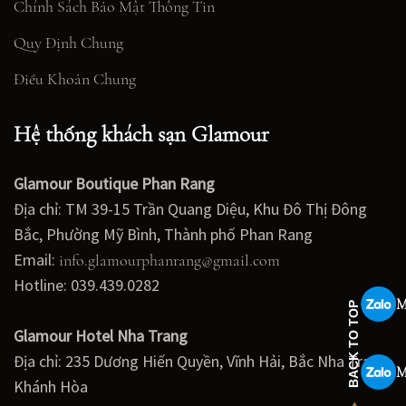
Chính Sách Bảo Mật Thông Tin
Quy Định Chung
Điều Khoản Chung
Hệ thống khách sạn Glamour
Glamour Boutique Phan Rang
Địa chỉ: TM 39-15 Trần Quang Diệu, Khu Đô Thị Đông
Bắc, Phường Mỹ Bình, Thành phố Phan Rang
Email:
info.glamourphanrang@gmail.com
Hotline: 039.439.0282
M
BACK TO TOP
Glamour Hotel Nha Trang
Địa chỉ: 235 Dương Hiến Quyền, Vĩnh Hải, Bắc Nha Trang,
M
Khánh Hòa