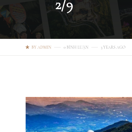
2/9
BY ADMIN
0 BÌNH LUẬN
3 YEARS AGO