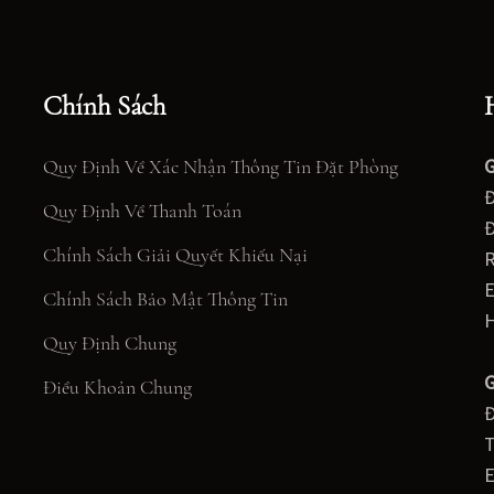
Chính Sách
G
Quy Định Về Xác Nhận Thông Tin Đặt Phòng
Đ
Quy Định Về Thanh Toán
Đ
Chính Sách Giải Quyết Khiếu Nại
E
Chính Sách Bảo Mật Thông Tin
H
Quy Định Chung
G
Điều Khoản Chung
Đ
T
E